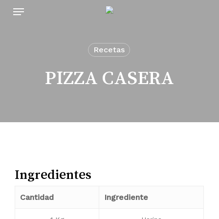
Skip
Menu
to
main
content
Recetas
PIZZA CASERA
Ingredientes
Cantidad
Ingrediente