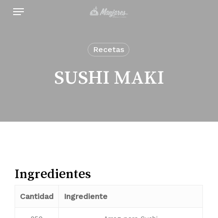
Skip
Menu
to
main
content
Recetas
SUSHI MAKI
Ingredientes
Cantidad
Ingrediente